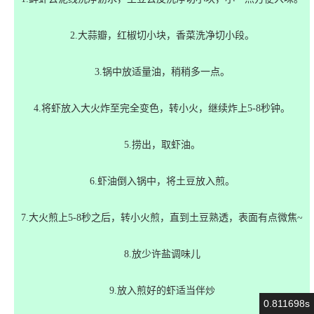
2.大蒜瓣，红椒切小块，香菜洗净切小段。
3.锅中放适量油，稍稍多一点。
4.将虾放入大火炸至完全变色，转小火，继续炸上5-8秒钟。
5.捞出，取虾油。
6.虾油倒入锅中，将土豆放入煎。
7.大火煎上5-8秒之后，转小火煎，直到土豆熟透，表面有点微焦~
8.放少许盐调味儿
9.放入煎好的虾适当伴炒
0.811698s