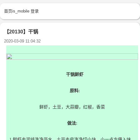
首页
is_mobile
登录
【20130】干锅
2020-03-09 11:04:32
干锅鲜虾
原料:
鲜虾，土豆，大蒜瓣，红椒，香菜
做法:
1.鲜虾去泥线洗净沥水，土豆去皮洗净切小块，小一点方便入味。